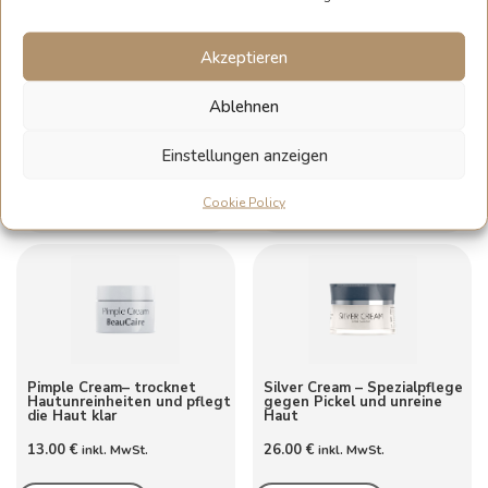
Akzeptieren
Eye gel –
Pimple Cream – Spezialpflege
Feuchtigkeitsspendendes
gegen Pickel und
Ablehnen
Augengel für empfindliche
Hautunreinheiten
Augenpartie
35.00
€
25.00
€
inkl. MwSt.
inkl. MwSt.
Einstellungen anzeigen
Weiterlesen
Weiterlesen
Cookie Policy
Pimple Cream– trocknet
Silver Cream – Spezialpflege
Hautunreinheiten und pflegt
gegen Pickel und unreine
die Haut klar
Haut
13.00
€
26.00
€
inkl. MwSt.
inkl. MwSt.