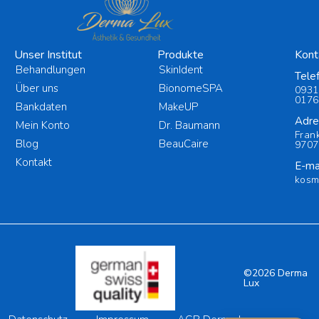
Unser Institut
Produkte
Kont
Behandlungen
SkinIdent
Tele
Über uns
BionomeSPA
0931
0176
Bankdaten
MakeUP
Adre
Mein Konto
Dr. Baumann
Fran
Blog
BeauCaire
9707
Kontakt
E-mai
kosm
©2026 Derma
Lux