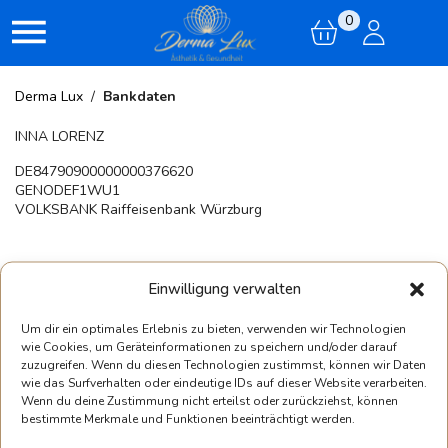
0
Derma Lux
/
Bankdaten
INNA LORENZ
DE84790900000000376620
GENODEF1WU1
VOLKSBANK Raiffeisenbank Würzburg
Einwilligung verwalten
Um dir ein optimales Erlebnis zu bieten, verwenden wir Technologien
wie Cookies, um Geräteinformationen zu speichern und/oder darauf
zuzugreifen. Wenn du diesen Technologien zustimmst, können wir Daten
wie das Surfverhalten oder eindeutige IDs auf dieser Website verarbeiten.
Unser Institut
Produkte
Kont
Wenn du deine Zustimmung nicht erteilst oder zurückziehst, können
bestimmte Merkmale und Funktionen beeinträchtigt werden.
Behandlungen
SkinIdent
Tele