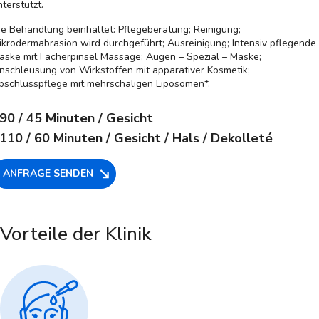
nterstützt.
ie Behandlung beinhaltet: Pflegeberatung; Reinigung;
ikrodermabrasion wird durchgeführt; Ausreinigung; Intensiv pflegende
aske mit Fächerpinsel Massage; Augen – Spezial – Maske;
inschleusung von Wirkstoffen mit apparativer Kosmetik;
bschlusspflege mit mehrschaligen Liposomen*.
90
/ 45 Minuten / Gesicht
110
/ 60 Minuten / Gesicht / Hals / Dekolleté
ANFRAGE SENDEN
Vorteile der Klinik