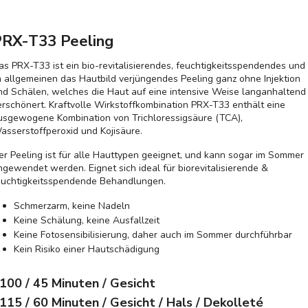
RX-T33 Peeling
as PRX-T33 ist ein bio-revitalisierendes, feuchtigkeitsspendendes und
m allgemeinen das Hautbild verjüngendes Peeling ganz ohne Injektion
nd Schälen, welches die Haut auf eine intensive Weise langanhaltend
erschönert. Kraftvolle Wirkstoffkombination PRX-T33 enthält eine
usgewogene Kombination von Trichloressigsäure (TCA),
asserstoffperoxid und Kojisäure.
er Peeling ist für alle Hauttypen geeignet, und kann sogar im Sommer
ngewendet werden. Eignet sich ideal für biorevitalisierende &
euchtigkeitsspendende Behandlungen.
Schmerzarm, keine Nadeln
Keine Schälung, keine Ausfallzeit
Keine Fotosensibilisierung, daher auch im Sommer durchführbar
Kein Risiko einer Hautschädigung
100
/ 45 Minuten / Gesicht
115
/ 60 Minuten / Gesicht / Hals / Dekolleté