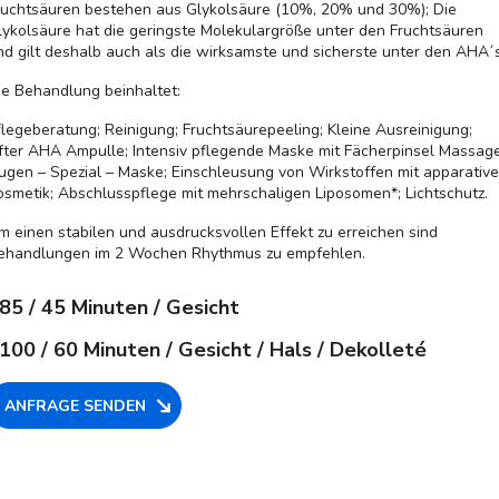
ruchtsäuren bestehen aus Glykolsäure (10%, 20% und 30%); Die
lykolsäure hat die geringste Molekulargröße unter den Fruchtsäuren
nd gilt deshalb auch als die wirksamste und sicherste unter den AHA´s
ie Behandlung beinhaltet:
flegeberatung; Reinigung; Fruchtsäurepeeling; Kleine Ausreinigung;
fter AHA Ampulle; Intensiv pflegende Maske mit Fächerpinsel Massage
ugen – Spezial – Maske; Einschleusung von Wirkstoffen mit apparative
osmetik; Abschlusspflege mit mehrschaligen Liposomen*; Lichtschutz.
m einen stabilen und ausdrucksvollen Effekt zu erreichen sind
ehandlungen im 2 Wochen Rhythmus zu empfehlen.
85
/ 45 Minuten / Gesicht
100
/ 60 Minuten / Gesicht / Hals / Dekolleté
ANFRAGE SENDEN