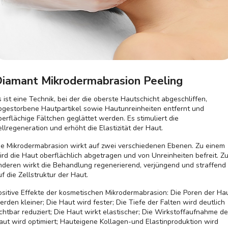
iamant Mikrodermabrasion Peeling
s ist eine Technik, bei der die oberste Hautschicht abgeschliffen,
bgestorbene Hautpartikel sowie Hautunreinheiten entfernt und
berflächige Fältchen geglättet werden. Es stimuliert die
ellregeneration und erhöht die Elastizität der Haut.
ie Mikrodermabrasion wirkt auf zwei verschiedenen Ebenen. Zu einem
ird die Haut oberflächlich abgetragen und von Unreinheiten befreit. Z
nderen wirkt die Behandlung regenerierend, verjüngend und straffend
uf die Zellstruktur der Haut.
ositive Effekte der kosmetischen Mikrodermabrasion: Die Poren der Ha
erden kleiner; Die Haut wird fester; Die Tiefe der Falten wird deutlich
ichtbar reduziert; Die Haut wirkt elastischer; Die Wirkstoffaufnahme de
aut wird optimiert; Hauteigene Kollagen-und Elastinproduktion wird