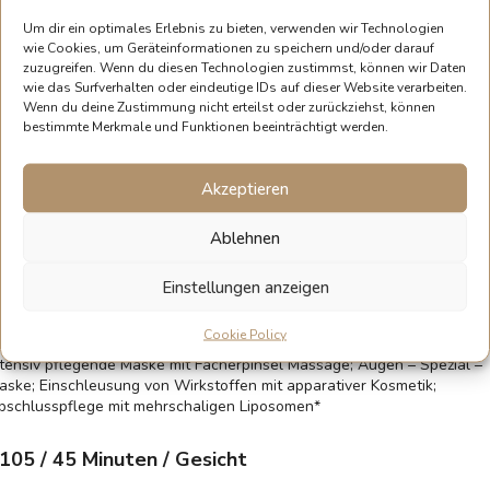
iederherzustellen.
Um dir ein optimales Erlebnis zu bieten, verwenden wir Technologien
ie thermische Wirkung der schonenden Gesichtsbehandlung stimuliert
wie Cookies, um Geräteinformationen zu speichern und/oder darauf
abei die Produktion von neuem Kollagen und Elastin. Dadurch erlange
zuzugreifen. Wenn du diesen Technologien zustimmst, können wir Daten
ie sofort eine straffere und strahlende Haut. Außerdem werden Poren
wie das Surfverhalten oder eindeutige IDs auf dieser Website verarbeiten.
eduziert und auch mögliche Pigmentstörungen oder Akne-Narben
Wenn du deine Zustimmung nicht erteilst oder zurückziehst, können
önnen so effektiv ausgeglichen werden.
bestimmte Merkmale und Funktionen beeinträchtigt werden.
m einen stabilen und ausdrucksvollen Effekt zu erreichen, sind
ehandlungen im 4 Wochen Rhythmus zu empfehlen.
Akzeptieren
nwendungsgebiete von Carbon Peeling: Ungleichmäßiger Hautfarbe u
Ablehnen
autstruktur; Fettige und unreine Haut; Reinigung Mitesser, Akne und
ntzündungen; Oberflächliche Pigmentstörungen; Nebeneffekt: Redukti
on feinen Härchen im Gesicht.
Einstellungen anzeigen
ie Behandlung beinhaltet: Pflegeberatung; Reinigung; Carbon Maske
Cookie Policy
ird aufgetragen; Carbon Peeling wird durchgeführt; Ausreinigung;
ntensiv pflegende Maske mit Fächerpinsel Massage; Augen – Spezial –
aske; Einschleusung von Wirkstoffen mit apparativer Kosmetik;
bschlusspflege mit mehrschaligen Liposomen*
105
/ 45 Minuten / Gesicht