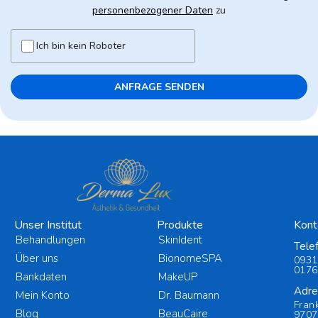
personenbezogener Daten
zu
Ich bin kein Roboter
Unser Institut
Produkte
Kont
Behandlungen
SkinIdent
Tele
Über uns
BionomeSPA
0931
0176
Bankdaten
MakeUP
Adre
Mein Konto
Dr. Baumann
Fran
Blog
BeauCaire
9707