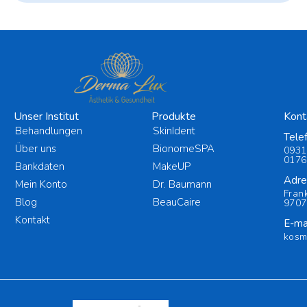
Unser Institut
Produkte
Kont
Behandlungen
SkinIdent
Tele
Über uns
BionomeSPA
0931
0176
Bankdaten
MakeUP
Adre
Mein Konto
Dr. Baumann
Fran
Blog
BeauCaire
9707
Kontakt
E-mai
kosm