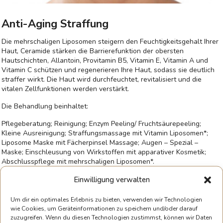
Anti-Aging Straffung
Die mehrschaligen Liposomen steigern den Feuchtigkeitsgehalt Ihrer
Haut, Ceramide stärken die Barrierefunktion der obersten
Hautschichten, Allantoin, Provitamin B5, Vitamin E, Vitamin A und
Vitamin C schützen und regenerieren Ihre Haut, sodass sie deutlich
straffer wirkt. Die Haut wird durchfeuchtet, revitalisiert und die
vitalen Zellfunktionen werden verstärkt.
Die Behandlung beinhaltet:
Pflegeberatung; Reinigung; Enzym Peeling/ Fruchtsäurepeeling;
Kleine Ausreinigung; Straffungsmassage mit Vitamin Liposomen*;
Liposome Maske mit Fächerpinsel Massage; Augen – Spezial –
Maske; Einschleusung von Wirkstoffen mit apparativer Kosmetik;
Abschlusspflege mit mehrschaligen Liposomen*.
Einwilligung verwalten
€85
/ 45 Minuten / Gesicht
€100
/ 60 Minuten / Gesicht / Hals / Dekolleté
Um dir ein optimales Erlebnis zu bieten, verwenden wir Technologien
wie Cookies, um Geräteinformationen zu speichern und/oder darauf
zuzugreifen. Wenn du diesen Technologien zustimmst, können wir Daten