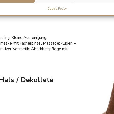
Cookie Policy
 wird optimal gepflegt und strahlt neue
eling; Kleine Ausreinigung;
smaske mit Fächerpinsel Massage; Augen –
rativer Kosmetik; Abschlusspflege mit
Hals / Dekolleté