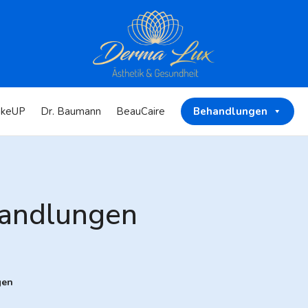
keUP
Dr. Baumann
BeauCaire
Behandlungen
handlungen
gen