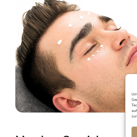
Um 
Ger
Tec
auf
zur