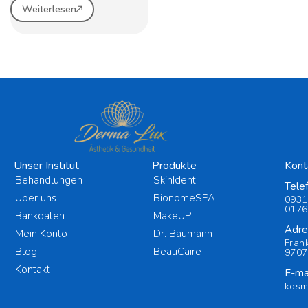
Weiterlesen
Unser Institut
Produkte
Kont
Behandlungen
SkinIdent
Tele
Über uns
BionomeSPA
0931
0176
Bankdaten
MakeUP
Adre
Mein Konto
Dr. Baumann
Fran
Blog
BeauCaire
9707
Kontakt
E-mai
kosm