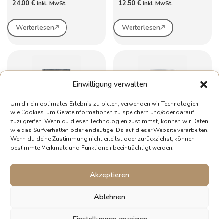
24.00
€
12.50
€
inkl. MwSt.
inkl. MwSt.
Weiterlesen
Weiterlesen
Einwilligung verwalten
Um dir ein optimales Erlebnis zu bieten, verwenden wir Technologien
wie Cookies, um Geräteinformationen zu speichern und/oder darauf
EYE GEL
Eye Gel – erfrischt, glättet,
zuzugreifen. Wenn du diesen Technologien zustimmst, können wir Daten
spendet Feuchtigkeit
wie das Surfverhalten oder eindeutige IDs auf dieser Website verarbeiten.
Wenn du deine Zustimmung nicht erteilst oder zurückziehst, können
13.00
€
–
24.00
€
12.50
€
inkl. MwSt.
inkl. MwSt.
bestimmte Merkmale und Funktionen beeinträchtigt werden.
Weiterlesen
Weiterlesen
Akzeptieren
Ablehnen
Einstellungen anzeigen