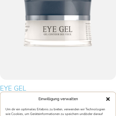
EYE GEL
Einwilligung verwalten
SKU
1011
Kategorie
Augenpflege
Online-Beratung mit einer Kosmetikerin
Um dir ein optimales Erlebnis zu bieten, verwenden wir Technologien
13.00
€
–
24.00
€
inkl. MwSt.
wie Cookies, um Geräteinformationen zu speichern und/oder darauf