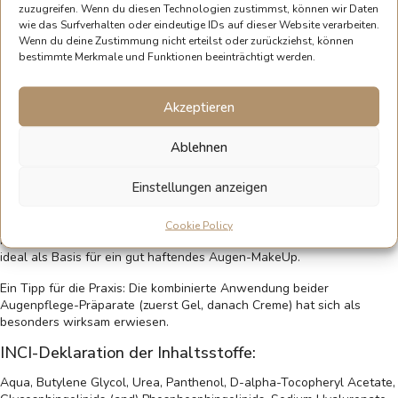
zuzugreifen. Wenn du diesen Technologien zustimmst, können wir Daten
wie das Surfverhalten oder eindeutige IDs auf dieser Website verarbeiten.
Volumen
15 ml Tiegel
7 ml Tube
Wenn du deine Zustimmung nicht erteilst oder zurückziehst, können
bestimmte Merkmale und Funktionen beeinträchtigt werden.
In den Warenkorb
Akzeptieren
Beschreibung und Gebrauchsanweisung
Ablehnen
Spezialgel zur Pflege der Haut um die Augen.
Einstellungen anzeigen
Nicht fettendes Gel mit Ceramiden, Hyaluronsäure und Vitamin E, das
der Haut um die Augen viel Feuchtigkeit spendet. Empfohlen bei
Cookie Policy
mangelnder Spannkraft. Durch die nicht fettende Konsistenz auch
ideal als Basis für ein gut haftendes Augen-MakeUp.
Ein Tipp für die Praxis: Die kombinierte Anwendung beider
Augenpflege-Präparate (zuerst Gel, danach Creme) hat sich als
besonders wirksam erwiesen.
INCI-Deklaration der Inhaltsstoffe:
Aqua, Butylene Glycol, Urea, Panthenol, D-alpha-Tocopheryl Acetate,