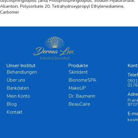
Glycosphingolipids (and) Phosphosphingolipids, Sodium Hyaluronate,
Allantoin, Polysorbate 20, Tetrahydroxypropyl Ethylenediamine,
Carbomer
Unser Institut
Produkte
Kont
Behandlungen
SkinIdent
Tele
Über uns
BionomeSPA
0931
0176
Bankdaten
MakeUP
Adre
Mein Konto
Dr. Baumann
Fran
Blog
BeauCaire
9707
Kontakt
E-mai
kosm