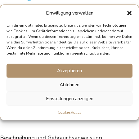
SKU
113
Kategorie
Augenpflege
Einwilligung verwalten
Mindert Trockenheitsfältchen
Spendet intensive Feuchtigkeit.
Um dir ein optimales Erlebnis zu bieten, verwenden wir Technologien
Glättet die Augenpartie
wie Cookies, um Geräteinformationen zu speichern und/oder darauf
Beruhigt empfindliche Haut.
zuzugreifen. Wenn du diesen Technologien zustimmst, können wir Daten
wie das Surfverhalten oder eindeutige IDs auf dieser Website verarbeiten.
Bei müder Haut
Wenn du deine Zustimmung nicht erteilst oder zurückziehst, können
Ideal für feuchtigkeitsarme und sensible Haut.
bestimmte Merkmale und Funktionen beeinträchtigt werden.
Für alle Hauttypen
Geeignet für jedes Alter und die tägliche Pflege.
Akzeptieren
Online-Beratung mit einer Kosmetikerin
12.50
€
inkl. MwSt.
Ablehnen
Einstellungen anzeigen
Volumen
15 ml Tiegel
Cookie Policy
In den Warenkorb
Beschreibung und Gebrauchsanweisung