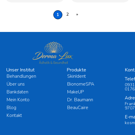
2
»
1
Unser Institut
Produkte
Kont
Behandlungen
SkinIdent
Tele
Über uns
BionomeSPA
0931
0176
Bankdaten
MakeUP
Adre
Mein Konto
Dr. Baumann
Fran
Blog
BeauCaire
9707
Kontakt
E-mai
kosm