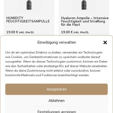
HUMIDITY
Hyaluron Ampulle – Intensive
FEUCHTIGKEITSAMPULLE
Feuchtigkeit und Straffung
für die Haut
19.00
€
19.00
€
inkl. MwSt.
inkl. MwSt.
Einwilligung verwalten
Weiterlesen
Weiterlesen
Um dir ein optimales Erlebnis zu bieten, verwenden wir Technologien
wie Cookies, um Geräteinformationen zu speichern und/oder darauf
zuzugreifen. Wenn du diesen Technologien zustimmst, können wir Daten
wie das Surfverhalten oder eindeutige IDs auf dieser Website verarbeiten.
Wenn du deine Zustimmung nicht erteilst oder zurückziehst, können
bestimmte Merkmale und Funktionen beeinträchtigt werden.
Akzeptieren
HYALURON UREA
Jojobaöl Ampulle – Intensive
Pflege für trockene und
fettarme Haut
Ablehnen
23.00
€
18.00
€
inkl. MwSt.
inkl. MwSt.
Einstellungen anzeigen