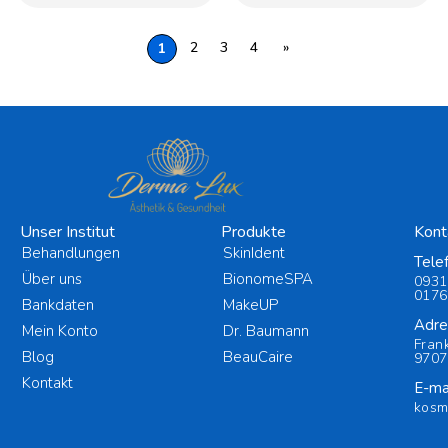
2
3
4
»
1
Unser Institut
Produkte
Kont
Behandlungen
SkinIdent
Tele
Über uns
BionomeSPA
0931
0176
Bankdaten
MakeUP
Adre
Mein Konto
Dr. Baumann
Fran
Blog
BeauCaire
9707
Kontakt
E-mai
kosm