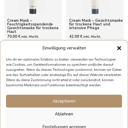
Cream Mask –
Cream Mask – Gesichtsmaske
Feuchtigkeitsspendende
für trockene Haut und
Gesichtsmaske für trockene
intensive Pflege
Haut
70.00
€
42.00
€
inkl. MwSt.
inkl. MwSt.
Einwilligung verwalten
Weiterlesen
Weiterlesen
Um dir ein optimales Erlebnis zu bieten, verwenden wir Technologien
wie Cookies, um Geräteinformationen zu speichern und/oder darauf
zuzugreifen. Wenn du diesen Technologien zustimmst, können wir Daten
wie das Surfverhalten oder eindeutige IDs auf dieser Website verarbeiten.
Wenn du deine Zustimmung nicht erteilst oder zurückziehst, können
bestimmte Merkmale und Funktionen beeinträchtigt werden.
Akzeptieren
Cream Mask – Gesichtsmaske
Dekolleté Special – Pflege
für unreine Haut und
für Dekolleté und straffe
Reinigung
Haut
Ablehnen
42.00
€
35.00
€
inkl. MwSt.
inkl. MwSt.
Einstellungen anzeigen