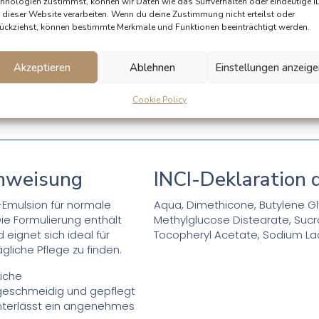
In Den Wa
hnologien zustimmst, können wir Daten wie das Surfverhalten oder eindeutige I
 dieser Website verarbeiten. Wenn du deine Zustimmung nicht erteilst oder
ückziehst, können bestimmte Merkmale und Funktionen beeinträchtigt werden.
Akzeptieren
Ablehnen
Einstellungen anzeig
Cookie Policy
nweisung
INCI-Deklaration d
-Emulsion für normale
Aqua, Dimethicone, Butylene Glyc
ie Formulierung enthält
Methylglucose Distearate, Sucr
 eignet sich ideal für
Tocopheryl Acetate, Sodium La
liche Pflege zu finden.
liche
 geschmeidig und gepflegt
hinterlässt ein angenehmes