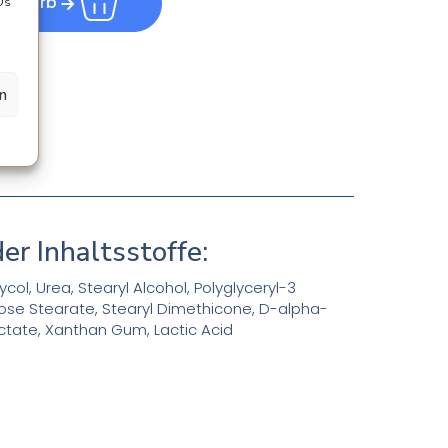
renkorb
Ds
en
er Inhaltsstoffe:
ol, Urea, Stearyl Alcohol, Polyglyceryl-3
ose Stearate, Stearyl Dimethicone, D-alpha-
ctate, Xanthan Gum, Lactic Acid