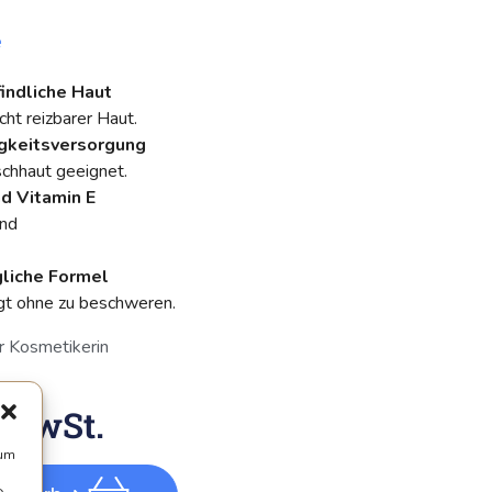
e
indliche Haut
icht reizbarer Haut.
gkeitsversorgung
chhaut geeignet.
nd Vitamin E
und
gliche Formel
egt ohne zu beschweren.
r Kosmetikerin
 MwSt.
 um