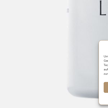
Um 
Ger
Tec
auf
zur