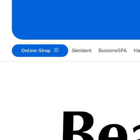
Online-Shop
SkinIdent
BionomeSPA
Ma