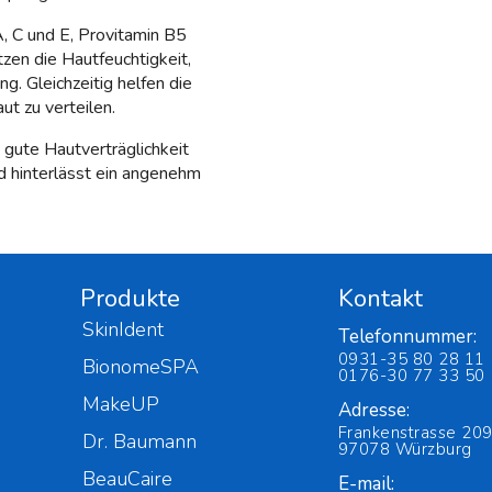
A, C und E, Provitamin B5
zen die Hautfeuchtigkeit,
g. Gleichzeitig helfen die
t zu verteilen.
 gute Hautverträglichkeit
und hinterlässt ein angenehm
Produkte
Kontakt
SkinIdent
Telefonnummer:
0931-35 80 28 11
BionomeSPA
0176-30 77 33 50
MakeUP
Adresse:
Frankenstrasse 209
Dr. Baumann
97078 Würzburg
BeauCaire
E-mail: