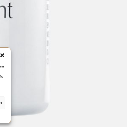
 um
Ds
en