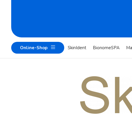
Online-Shop
SkinIdent
BionomeSPA
Ma