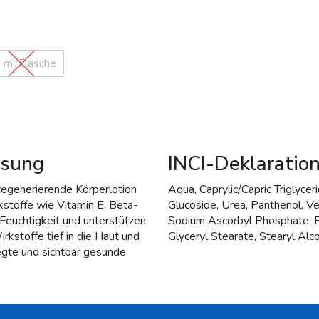
 ml Flasche
isung
INCI-Deklaration
regenerierende Körperlotion
Aqua, Caprylic/Capric Triglycer
kstoffe wie Vitamin E, Beta-
Glucoside, Urea, Panthenol, Ve
 Feuchtigkeit und unterstützen
Sodium Ascorbyl Phosphate, Be
kstoffe tief in die Haut und
Glyceryl Stearate, Stearyl Alc
egte und sichtbar gesunde