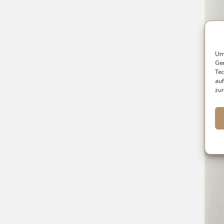
Um 
Ger
Tec
auf
zur