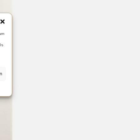
 um
Ds
en