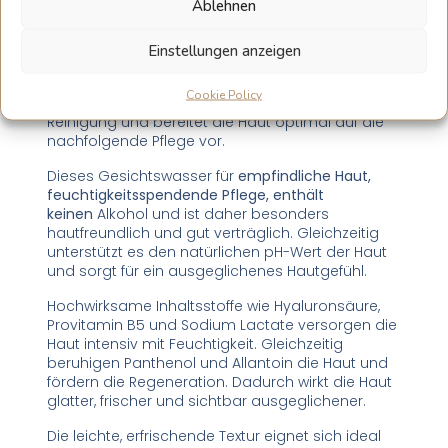
Ablehnen
Beschreibung und Gebrauchsanweisung
Das
Gesichtswasser für empfindliche Haut,
Einstellungen anzeigen
feuchtigkeitsspendende Pflege, ist ein
besonders
sanfter Toner für anspruchsvolle und sensible
Cookie Policy
Haut. Es entfernt letzte Rückstände nach der
Reinigung und bereitet die Haut optimal auf die
nachfolgende Pflege vor.
Dieses Gesichtswasser für
empfindliche Haut,
feuchtigkeitsspendende Pflege, enthält
keinen
Alkohol und ist daher besonders
hautfreundlich und gut verträglich. Gleichzeitig
unterstützt es den natürlichen pH-Wert der Haut
und sorgt für ein ausgeglichenes Hautgefühl.
Hochwirksame Inhaltsstoffe wie Hyaluronsäure,
Provitamin B5 und Sodium Lactate versorgen die
Haut intensiv mit Feuchtigkeit. Gleichzeitig
beruhigen Panthenol und Allantoin die Haut und
fördern die Regeneration. Dadurch wirkt die Haut
glatter, frischer und sichtbar ausgeglichener.
Die leichte, erfrischende Textur eignet sich ideal