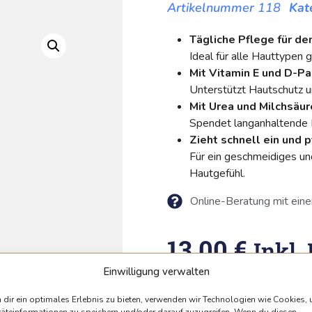
118
Kat
Tägliche Pflege für de
Ideal für alle Hauttypen 
Mit Vitamin E und D-P
Unterstützt Hautschutz u
Mit Urea und Milchsäur
Spendet langanhaltende F
Zieht schnell ein und p
Für ein geschmeidiges u
Hautgefühl.
Online-Beratung mit eine
13.00
€
Inkl.
Einwilligung verwalten
In Den Wa
dir ein optimales Erlebnis zu bieten, verwenden wir Technologien wie Cookies,
äteinformationen zu speichern und/oder darauf zuzugreifen. Wenn du diesen