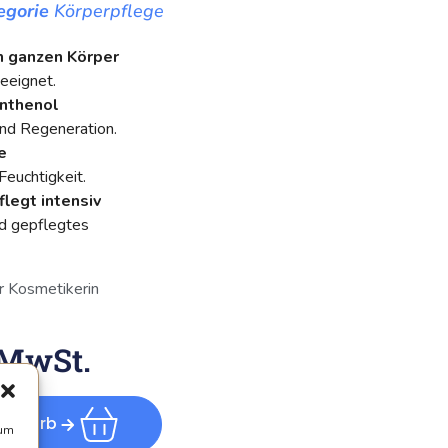
egorie
Körperpflege
n ganzen Körper
geeignet.
anthenol
nd Regeneration.
e
euchtigkeit.
flegt intensiv
nd gepflegtes
r Kosmetikerin
 MwSt.
renkorb
 um