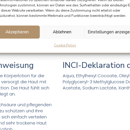
hnologien zustimmst, können wir Daten wie das Surfverhalten oder eindeutige I
 dieser Website verarbeiten. Wenn du deine Zustimmung nicht erteilst oder
ückziehst, können bestimmte Merkmale und Funktionen beeinträchtigt werden.
Akzeptieren
Ablehnen
Einstellungen anzeig
Cookie Policy
nweisung
INCI-Deklaration d
 Körperlotion für die
Aqua, Ethylhexyl Cocoate, Oleyl 
versorgt die Haut mit
Polyglyceryl-3 Methylglucose D
tion. Die Haut fühlt sich
Acetate, Sodium Lactate, Xanth
egt an.
ilchsäure und pflegenden
 zu schützen und ihre
 sich einfach verteilen
und sehr trockene Haut
Lotion.