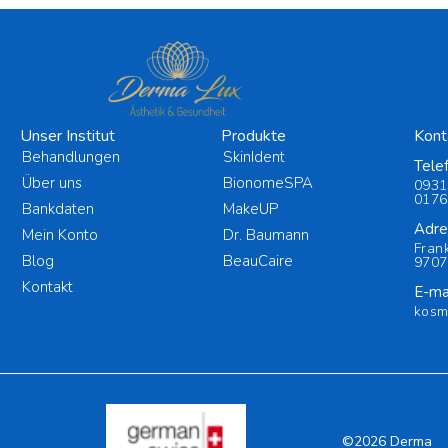
Unser Institut
Produkte
Kont
Behandlungen
SkinIdent
Tele
Über uns
BionomeSPA
0931
0176
Bankdaten
MakeUP
Adre
Mein Konto
Dr. Baumann
Fran
Blog
BeauCaire
9707
Kontakt
E-mai
kosm
©2026 Derma